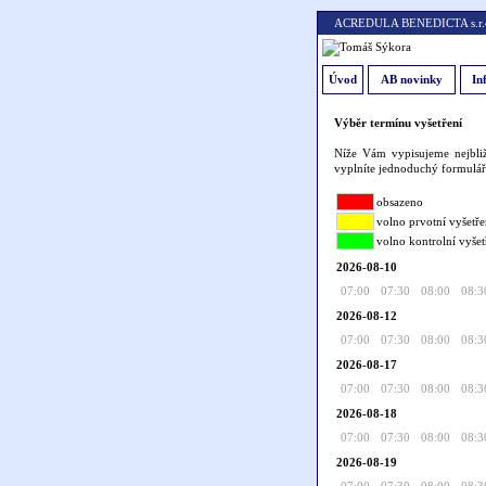
ACREDULA BENEDICTA s.r.o. -
Úvod
AB novinky
In
Výběr termínu vyšetření
Níže Vám vypisujeme nejbliž
vyplníte jednoduchý formulář
obsazeno
volno prvotní vyšetře
volno kontrolní vyšet
2026-08-10
07:00
07:30
08:00
08:3
2026-08-12
07:00
07:30
08:00
08:3
2026-08-17
07:00
07:30
08:00
08:3
2026-08-18
07:00
07:30
08:00
08:3
2026-08-19