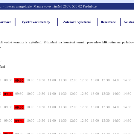
 Interna alergologie, Masarykovo náměstí 2667, 530 02 Pardubice
formace
Vyšetřovací metody
Zátěžová vyšetření
Rezervace
Ke staž
ší volné termíny k vyšetření. Přihlášení na konrétní termín provedete kliknutím na požad
.
ní
ření
0
09:00
10:00
10:30
11:00
11:30
12:00
12:30
13:00
13:30
14:00
14:30
09:30
0
09:30
10:00
10:30
11:00
11:30
12:00
12:30
13:00
13:30
14:00
14:30
09:00
0
09:00
10:00
10:30
11:00
11:30
12:00
12:30
13:00
13:30
14:00
14:30
09:30
0
09:00
10:00
10:30
11:00
11:30
12:00
12:30
13:00
13:30
14:00
14:30
09:30